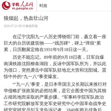
时政
狼烟起，热血壮山河
2020-07-21 09:10 解放军报
在辽宁沈阳九一八历史博物馆门前，矗立着一座
巨大的台历状建筑物——“残历碑”，碑上“弹痕”累
累，日历翻展定格在1931年9月18日这一天。
历史不能忘记。89年前的9月18日夜，日军自爆
南满铁路沈阳柳条湖段，反诬中国军队所为，并以此
为借口，突然袭击中国军队驻地北大营和沈阳城。震
惊中外的“九一八”事变爆发。
“‘九一八’事变，是日本帝国主义长期以来推行对
华侵略扩张政策的必然结果，是它企图变中国为其独
占殖民地而采取的严重步骤。”军事科学院军队政治
工作研究院解放军党史军史研究中心中国革命战争史
研究室研究员彭玉龙告诉记者，1840年鸦片战争后，