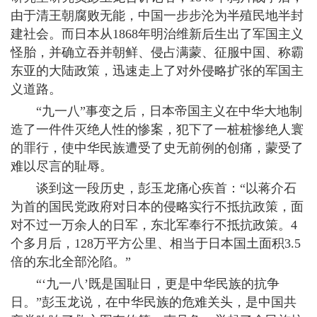
由于清王朝腐败无能，中国一步步沦为半殖民地半封
建社会。而日本从1868年明治维新后生出了军国主义
怪胎，并确立吞并朝鲜、侵占满蒙、征服中国、称霸
东亚的大陆政策，迅速走上了对外侵略扩张的军国主
义道路。
“九一八”事变之后，日本帝国主义在中华大地制
造了一件件灭绝人性的惨案，犯下了一桩桩惨绝人寰
的罪行，使中华民族遭受了史无前例的创痛，蒙受了
难以尽言的耻辱。
谈到这一段历史，彭玉龙痛心疾首：“以蒋介石
为首的国民党政府对日本的侵略实行不抵抗政策，面
对不过一万余人的日军，东北军奉行不抵抗政策。4
个多月后，128万平方公里、相当于日本国土面积3.5
倍的东北全部沦陷。”
“‘九一八’既是国耻日，更是中华民族的抗争
日。”彭玉龙说，在中华民族的危难关头，是中国共