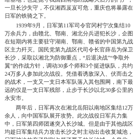
一旦长沙失守，不仅湘西岌岌可危，重庆也将暴露在
日军的铁骑之下。
1939年9月，日军第11军司令官冈村宁次集结10
万余兵力，由赣北、鄂南、湘北分兵进犯长沙，企图
在短期内将主要驻守湖南、鄂南、赣省的中国第九战
区主力歼灭。国民党第九战区代司令长官薛岳为保卫
长沙，采取以湘北为防御重点，“后退决战”“争取外
翼”的作战方针，调动30多个师和3个挺进纵队，共约
24万多人参加此次战役。凭借着诱敌深入、伏而击之
的战术，一支又一支日本军队落入其包围网，南下最
远的仅是一支日军残部，止步于长沙以北30多公里的
永安市。
两年后，日军再次在湘北岳阳以南地区集结12万
余人，向中国军队展开攻势。此次战役日军兵力集
中，日军第四师团遂突入长沙城。但是由于其他战区
均趁日军集结兵力攻击长沙之时主动出击收复城池，