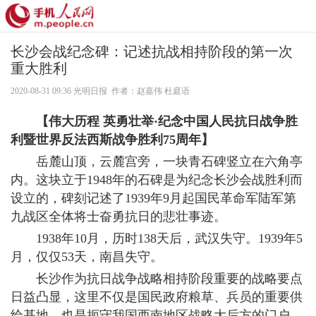
长沙会战纪念碑：记述抗战相持阶段的第一次
军事
>
专题
>
纪念中国人民抗日战争胜利暨世界反法西斯战
重大胜利
争胜利75周年
2020-08-31 09:36 光明日报 作者：赵嘉伟 杜庭语
【伟大历程 英勇壮举·纪念中国人民抗日战争胜
利暨世界反法西斯战争胜利75周年】
岳麓山顶，云麓宫旁，一块青石碑竖立在六角亭
内。这块立于1948年的石碑是为纪念长沙会战胜利而
设立的，碑刻记述了1939年9月起国民革命军陆军第
九战区全体将士奋勇抗日的悲壮事迹。
1938年10月，历时138天后，武汉失守。1939年5
月，仅仅53天，南昌失守。
长沙作为抗日战争战略相持阶段重要的战略要点
日益凸显，这里不仅是国民政府粮草、兵员的重要供
给基地，也是扼守我国西南地区战略大后方的门户，