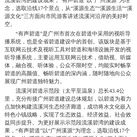
流溪碧湾的建设成果，“有声碧道”以“广州溪源”为理
念，选取沿线17个景点，从“溪源生态”“溪源生活”“溪
源文化”三方面向市民游客讲述流溪河沿岸的美好时
空。
“有声碧道”是广州市首次在碧道中采用的视听导
播系统，也是全省碧道建设中的首创。该版块是基于
互联网云技术及视听工具对碧道和海绵设施开发的视
听导播系统，主要运用互联网云技术，借助视、听媒
体，融合视、听体验，公众不限时空，均能实时畅享
碧道的高颜值、畅听碧道的深内涵，随时随地向公众
展现广州碧道独特魅力。
流溪河碧道示范段（太平至温泉）总长43.4公
里，充分衔接广州碧道建设总体规划，以碧道为着力
点加快构建流溪河生态经济廊道，成功将水文化嵌入
特色小镇战略，实现了生态效益、经济效益、社会效
益同步提升。为更好展示示范段流溪碧湾的建设成
果，“有声碧道”以“广州溪源”为理念，选取沿线17个