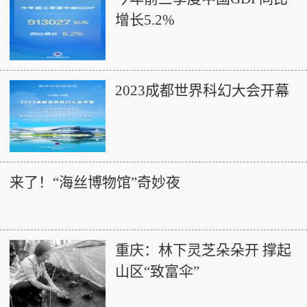
增长5.2%
2023成都世界科幻大会开幕
来了！“海丝博物馆”奇妙夜
重庆：林下灵芝朵朵开 撑起
山区“致富伞”