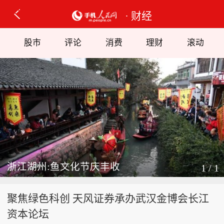
· 财经
股市
评论
消费
理财
滚动
浙江湖州:鱼文化节庆丰收
1 / 1
聚焦绿色科创 天风证券承办武汉金博会长江
资本论坛