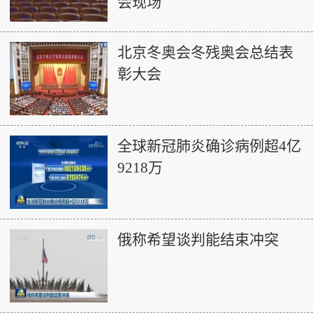
会现场
北京冬奥会冬残奥会总结表
彰大会
全球新冠肺炎确诊病例超4亿
9218万
俄称希望谈判能结束冲突