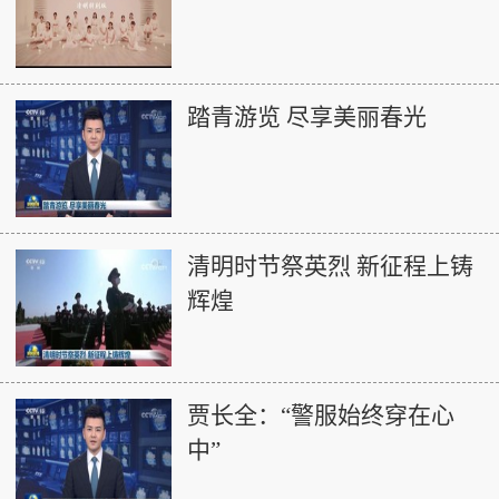
踏青游览 尽享美丽春光
清明时节祭英烈 新征程上铸
辉煌
贾长全：“警服始终穿在心
中”