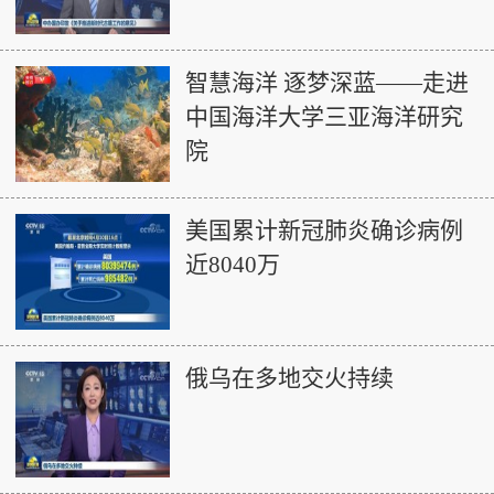
智慧海洋 逐梦深蓝——走进
中国海洋大学三亚海洋研究
院
美国累计新冠肺炎确诊病例
近8040万
俄乌在多地交火持续