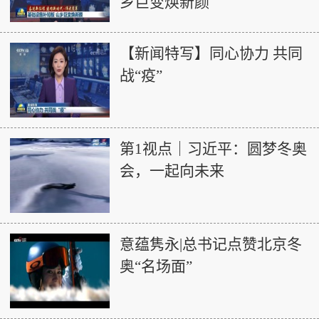
乡巨变焕新颜
【新闻特写】同心协力 共同
战“疫”
第1视点｜习近平：圆梦冬奥
会，一起向未来
意蕴隽永|总书记点赞北京冬
奥“名场面”