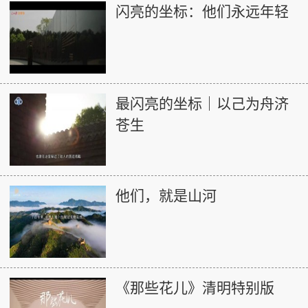
闪亮的坐标：他们永远年轻
最闪亮的坐标｜以己为舟济
苍生
他们，就是山河
《那些花儿》清明特别版