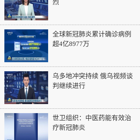
烈
全球新冠肺炎累计确诊病例
超4亿8977万
乌多地冲突持续 俄乌视频谈
判继续进行
世卫组织：中医药能有效治
疗新冠肺炎