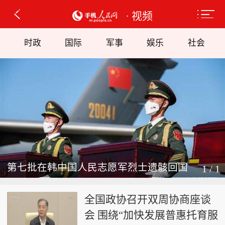
· 视频
时政
国际
军事
娱乐
社会
第七批在韩中国人民志愿军烈士遗骸回国
1 / 1
全国政协召开双周协商座谈
会 围绕“加快发展普惠托育服