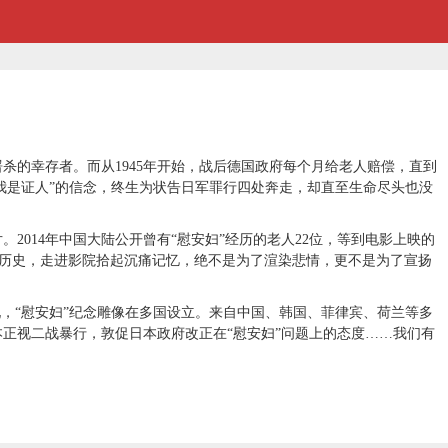
杀的幸存者。而从1945年开始，战后德国政府每个月给老人赔偿，直到
，我是证人”的信念，终生为状告日军罪行四处奔走，却直至生命尽头也没
014年中国大陆公开曾有“慰安妇”经历的老人22位，等到电影上映的
录历史，走进影院拾起沉痛记忆，绝不是为了渲染悲情，更不是为了宣扬
现，“慰安妇”纪念雕像在多国设立。来自中国、韩国、菲律宾、荷兰等多
正视二战暴行，敦促日本政府改正在“慰安妇”问题上的态度……我们有