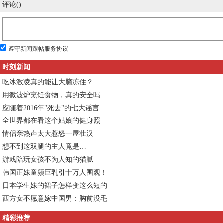
评论(
)
遵守新闻跟帖服务协议
时刻新闻
吃冰激凌真的能让大脑冻住？
用微波炉烹饪食物，真的安全吗
应随着2016年"死去"的七大谣言
全世界都在看这个姑娘的健身照
情侣亲热声太大惹怒一屋壮汉
想不到这双腿的主人竟是…
游戏陪玩女孩不为人知的猫腻
韩国正妹童颜巨乳引十万人围观！
日本学生妹的裙子怎样变这么短的
西方女不愿意嫁中国男：胸前没毛
精彩推荐