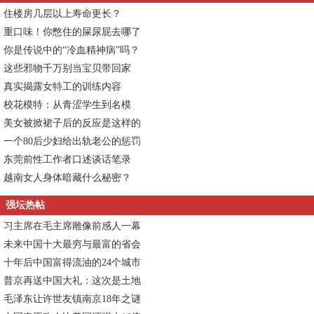
住楼房几层以上寿命更长？
重口味！你憋住的屎尿屁去哪了
你是传说中的“冷血精神病”吗？
这些邪物千万别当宝贝带回家
真实揭露女特工的训练内容
校花模特：从青涩学生到名模
美女被掀裙子后的反应是这样的
一个80后少妇给出轨老公的惩罚
东莞前性工作者口述谈话笔录
越南女人身体暗藏什么秘密？
强坛热帖
习主席在毛主席雕像前感人一幕
未来中国十大最穷与最富的省会
十年后中国富得流油的24个城市
普京再送中国大礼：这次是土地
毛泽东让许世友镇南京18年之谜