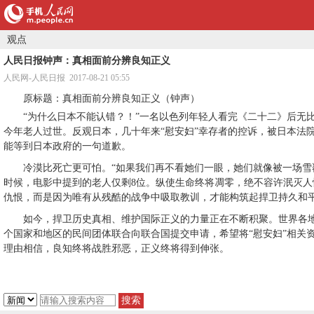
观点
人民日报钟声：真相面前分辨良知正义
人民网-人民日报 2017-08-21 05:55
原标题：真相面前分辨良知正义（钟声）
“为什么日本不能认错？！”一名以色列年轻人看完《二十二》后无
今年老人过世。反观日本，几十年来“慰安妇”幸存者的控诉，被日本法
能等到日本政府的一句道歉。
冷漠比死亡更可怕。“如果我们再不看她们一眼，她们就像被一场雪覆
时候，电影中提到的老人仅剩8位。纵使生命终将凋零，绝不容许泯灭
仇恨，而是因为唯有从残酷的战争中吸取教训，才能构筑起捍卫持久和
如今，捍卫历史真相、维护国际正义的力量正在不断积聚。世界各地
个国家和地区的民间团体联合向联合国提交申请，希望将“慰安妇”相关
理由相信，良知终将战胜邪恶，正义终将得到伸张。
搜索