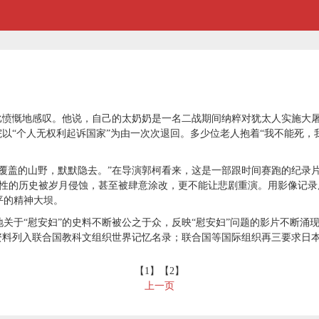
比愤慨地感叹。他说，自己的太奶奶是一名二战期间纳粹对犹太人实施大屠
院以“个人无权利起诉国家”为由一次次退回。多少位老人抱着“我不能死
盖的山野，默默隐去。”在导演郭柯看来，这是一部跟时间赛跑的纪录片。2
人性的历史被岁月侵蚀，甚至被肆意涂改，更不能让悲剧重演。用影像记
平的精神大坝。
关于“慰安妇”的史料不断被公之于众，反映“慰安妇”问题的影片不断涌
资料列入联合国教科文组织世界记忆名录；联合国等国际组织再三要求日本
【1】
【2】
上一页